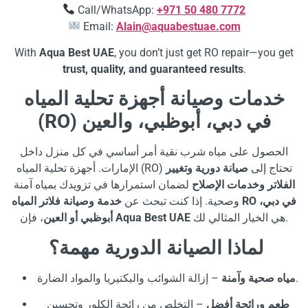
Call/WhatsApp:
+971 50 480 7772
Email:
Alain@aquabestuae.com
With
Aqua Best UAE
, you don’t just get RO repair—you get
trust, quality, and guaranteed results
.
خدمات وصيانة أجهزة تحلية المياه
(RO) في دبي، أبوظبي، والعين
الحصول على مياه شرب نقية أمر أساسي في كل منزل داخل
الإمارات. أجهزة تحلية المياه (RO) تحتاج إلى
صيانة دورية وتغيير
الفلاتر وخدمات الإصلاح
لضمان استمرارها في تزويدك بمياه آمنة
وصحية. إذا كنت تبحث عن
خدمة وصيانة فلاتر المياه RO في دبي،
أبوظبي أو العين
، فإن
Aqua Best UAE
هي الخيار المثالي لك.
لماذا الصيانة الدورية مهمة؟
– إزالة الشوائب والبكتيريا والمواد الضارة.
مياه صحية وآمنة
طعم ورائحة أفضل
– التخلص من رائحة الكلور وتحسين