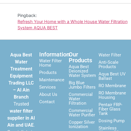
Pingback:
Refresh Your Home with a Whole House Water Filtration
System AQUA BEST
Information
Our
Aqua Best
Water Filter
Products
Water Filter
Water
Anti-Scale
Home
Aqua Best
Products
Treatment
Deionized
Products
Aqua Best UV
Water System
Equipment
Ballast
Maintenance
Trading LLC
Big Blue
RO Membrane
Services
Jumbo Filters
– Al Ain
RO Membrane
About Us
Commercial
Branch
Housing
Water
Contact
Filtration
Trusted
Pentair FRP-
Fiber Glass
Commercial
water filter
Tank
Water Purifier
supplier in Al
Dosing Pump
Copper Silver
Ain and UAE
.
Ionization
Stainless