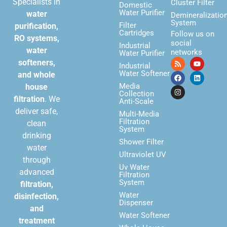
Specialists in
Cluster Filter
Domestic
Water Purifier
water
Demineralizatio
System
Filter
purification,
Cartridges
Follow us on
RO systems,
social
Industrial
water
networks
Water Purifier
softeners,
Industrial
Water Softener
and whole
Media
house
Collection
filtration
. We
Anti-Scale
deliver safe,
Multi-Media
Filtration
clean
System
drinking
Shower Filter
water
Ultraviolet UV
through
Uv Water
advanced
Filtration
System
filtration,
Water
disinfection,
Dispenser
and
Water Softener
treatment