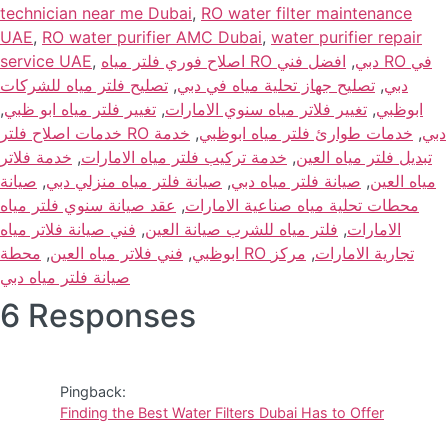
technician near me Dubai
,
RO water filter maintenance
UAE
,
RO water purifier AMC Dubai
,
water purifier repair
service UAE
,
افضل فني RO في
,
اصلاح فوري فلتر مياه RO دبي
تصليح فلتر مياه للشركات
,
تصليح جهاز تحلية مياه في دبي
,
دبي
,
تغيير فلتر مياه ابو ظبي
,
تغيير فلاتر مياه سنوي الامارات
,
ابوظبي
خدمة
,
خدمات طوارئ فلتر مياه ابوظبي
,
خدمات اصلاح فلتر RO دبي
خدمة فلاتر
,
خدمة تركيب فلتر مياه الامارات
,
تبديل فلتر مياه العين
صيانة
,
صيانة فلتر مياه منزلي دبي
,
صيانة فلتر مياه دبي
,
مياه العين
عقد صيانة سنوي فلتر مياه
,
محطات تحلية مياه صناعية الامارات
فني صيانة فلاتر مياه
,
فلتر مياه للشرب صيانة العين
,
الامارات
,
فني فلاتر مياه العين
,
ابوظبي
مركز
,
محطة RO تجارية الامارات
صيانة فلتر مياه دبي
6 Responses
Pingback:
Finding the Best Water Filters Dubai Has to Offer