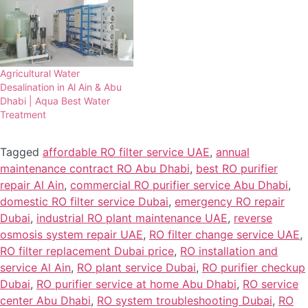
Agricultural Water
Desalination in Al Ain & Abu
Dhabi | Aqua Best Water
Treatment
Tagged
affordable RO filter service UAE
,
annual
maintenance contract RO Abu Dhabi
,
best RO purifier
repair Al Ain
,
commercial RO purifier service Abu Dhabi
,
domestic RO filter service Dubai
,
emergency RO repair
Dubai
,
industrial RO plant maintenance UAE
,
reverse
osmosis system repair UAE
,
RO filter change service UAE
,
RO filter replacement Dubai price
,
RO installation and
service Al Ain
,
RO plant service Dubai
,
RO purifier checkup
Dubai
,
RO purifier service at home Abu Dhabi
,
RO service
center Abu Dhabi
,
RO system troubleshooting Dubai
,
RO