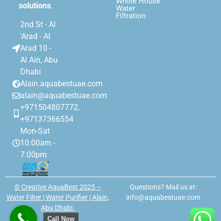
Whole House
solutions
.
Water
Filtration
2nd St - Al
'Arad - Al
Arad 10 -
Al Ain, Abu
Dhabi
Alain.aquabestuae.com
alain@aquabestuae.com
+971504807772,
+97137366554
Mon-Sat
10:00am -
7:00pm
© Creative AquaBest 2025 –
Questions? Mail us at:
Water Filter | Water Purifier | Alain,
info@aquabestuae.com
Abu Dhabi.
Call Now